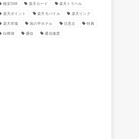
格安SIM
楽天カード
楽天トラベル
楽天ポイント
楽天モバイル
楽天リンク
楽天市場
池の平ホテル
注意点
特典
白樺湖
通信
通信速度