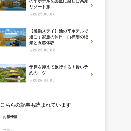
の平ホテルを拠点に楽しむ高原
リゾート旅
2025.06.04
【感動ステイ】池の平ホテルで
過ごす家族の休日｜白樺湖の絶
景と五感体験
2025.06.02
予算を抑えて旅行する！賢い予
約のコツ
2024.03.05
こちらの記事も読まれています
お得情報
スマホ