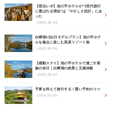
【宿泊レポ】池の平ホテルが“3世代旅行
に選ばれる理由”は「やさしさ設計」にあ
った
2025.06.08
白樺湖1泊2日モデルプラン】池の平ホテ
ルを拠点に楽しむ高原リゾート旅
2025.06.04
【感動ステイ】池の平ホテルで過ごす家
族の休日｜白樺湖の絶景と五感体験
2025.06.02
予算を抑えて旅行する！賢い予約のコツ
2024.03.05