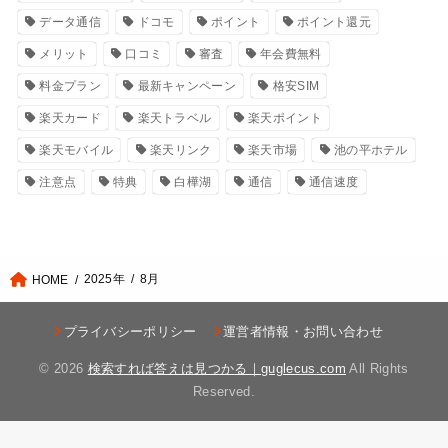
データ通信
ドコモ
ポイント
ポイント還元
メリット
口コミ
審査
年会費無料
料金プラン
最新キャンペーン
格安SIM
楽天カード
楽天トラベル
楽天ポイント
楽天モバイル
楽天リンク
楽天市場
池の平ホテル
注意点
特典
白樺湖
通信
通信速度
2025年
8月
HOME
プライバシーポリシー
運営者情報・お問い合わせ
© 2026
検索すれば答えは見つかる｜guglecus.com
All Rights
Reserved.