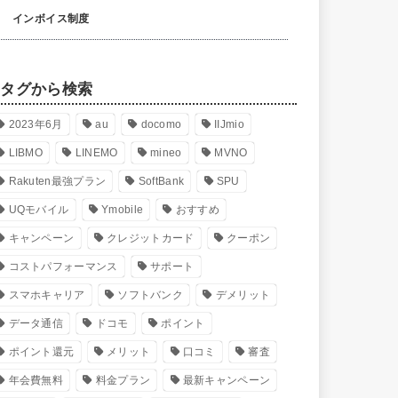
インボイス制度
タグから検索
2023年6月
au
docomo
IIJmio
LIBMO
LINEMO
mineo
MVNO
Rakuten最強プラン
SoftBank
SPU
UQモバイル
Ymobile
おすすめ
キャンペーン
クレジットカード
クーポン
コストパフォーマンス
サポート
スマホキャリア
ソフトバンク
デメリット
データ通信
ドコモ
ポイント
ポイント還元
メリット
口コミ
審査
年会費無料
料金プラン
最新キャンペーン