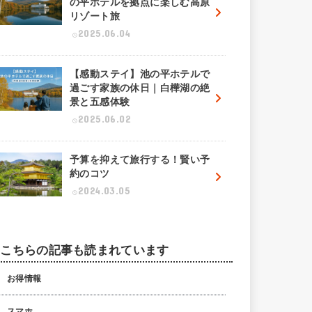
の平ホテルを拠点に楽しむ高原
リゾート旅
2025.06.04
【感動ステイ】池の平ホテルで
過ごす家族の休日｜白樺湖の絶
景と五感体験
2025.06.02
予算を抑えて旅行する！賢い予
約のコツ
2024.03.05
こちらの記事も読まれています
お得情報
スマホ