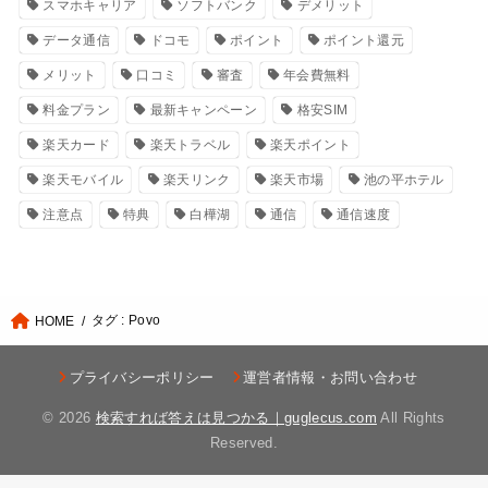
スマホキャリア
ソフトバンク
デメリット
データ通信
ドコモ
ポイント
ポイント還元
メリット
口コミ
審査
年会費無料
料金プラン
最新キャンペーン
格安SIM
楽天カード
楽天トラベル
楽天ポイント
楽天モバイル
楽天リンク
楽天市場
池の平ホテル
注意点
特典
白樺湖
通信
通信速度
タグ : Povo
HOME
プライバシーポリシー
運営者情報・お問い合わせ
© 2026
検索すれば答えは見つかる｜guglecus.com
All Rights
Reserved.