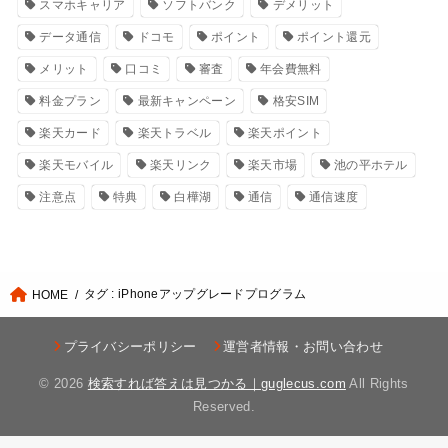
スマホキャリア
ソフトバンク
デメリット
データ通信
ドコモ
ポイント
ポイント還元
メリット
口コミ
審査
年会費無料
料金プラン
最新キャンペーン
格安SIM
楽天カード
楽天トラベル
楽天ポイント
楽天モバイル
楽天リンク
楽天市場
池の平ホテル
注意点
特典
白樺湖
通信
通信速度
タグ : iPhoneアップグレードプログラム
HOME
プライバシーポリシー
運営者情報・お問い合わせ
© 2026
検索すれば答えは見つかる｜guglecus.com
All Rights
Reserved.