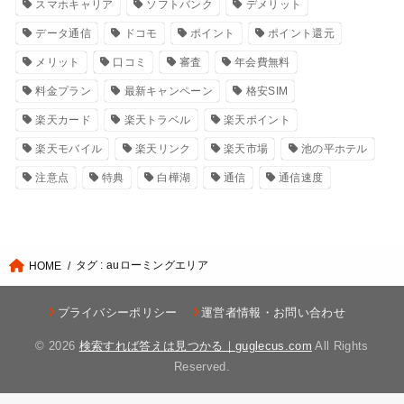
スマホキャリア
ソフトバンク
デメリット
データ通信
ドコモ
ポイント
ポイント還元
メリット
口コミ
審査
年会費無料
料金プラン
最新キャンペーン
格安SIM
楽天カード
楽天トラベル
楽天ポイント
楽天モバイル
楽天リンク
楽天市場
池の平ホテル
注意点
特典
白樺湖
通信
通信速度
タグ : auローミングエリア
HOME
プライバシーポリシー
運営者情報・お問い合わせ
© 2026
検索すれば答えは見つかる｜guglecus.com
All Rights
Reserved.