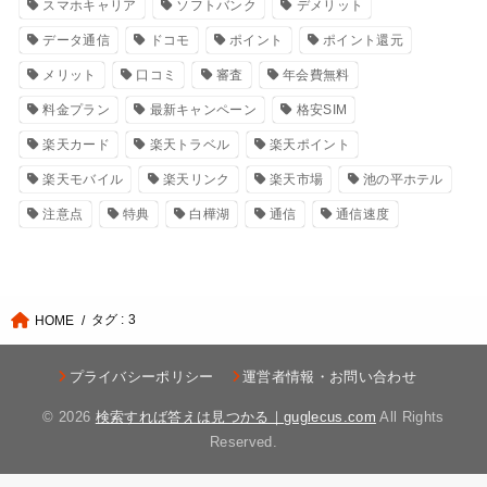
スマホキャリア
ソフトバンク
デメリット
データ通信
ドコモ
ポイント
ポイント還元
メリット
口コミ
審査
年会費無料
料金プラン
最新キャンペーン
格安SIM
楽天カード
楽天トラベル
楽天ポイント
楽天モバイル
楽天リンク
楽天市場
池の平ホテル
注意点
特典
白樺湖
通信
通信速度
タグ : 3
HOME
プライバシーポリシー
運営者情報・お問い合わせ
© 2026
検索すれば答えは見つかる｜guglecus.com
All Rights
Reserved.