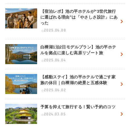
【宿泊レポ】池の平ホテルが“3世代旅行
に選ばれる理由”は「やさしさ設計」にあ
った
2025.06.08
白樺湖1泊2日モデルプラン】池の平ホテ
ルを拠点に楽しむ高原リゾート旅
2025.06.04
【感動ステイ】池の平ホテルで過ごす家
族の休日｜白樺湖の絶景と五感体験
2025.06.02
予算を抑えて旅行する！賢い予約のコツ
2024.03.05