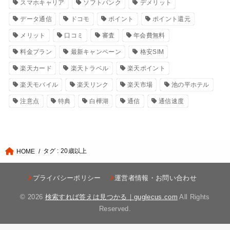
スマホキャリア
ソフトバンク
デメリット
データ通信
ドコモ
ポイント
ポイント還元
メリット
口コミ
審査
年会費無料
料金プラン
最新キャンペーン
格安SIM
楽天カード
楽天トラベル
楽天ポイント
楽天モバイル
楽天リンク
楽天市場
池の平ホテル
注意点
特典
白樺湖
通信
通信速度
タグ : 20歳以上
HOME
プライバシーポリシー
運営者情報・お問い合わせ
© 2026
検索すれば答えは見つかる｜guglecus.com
All Rights
Reserved.