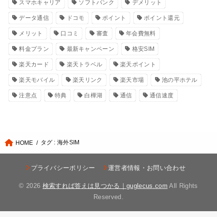
スマホキャリア
ソフトバンク
デメリット
データ通信
ドコモ
ポイント
ポイント還元
メリット
口コミ
審査
年会費無料
料金プラン
最新キャンペーン
格安SIM
楽天カード
楽天トラベル
楽天ポイント
楽天モバイル
楽天リンク
楽天市場
池の平ホテル
注意点
特典
白樺湖
通信
通信速度
タグ : 海外SIM
HOME
プライバシーポリシー
運営者情報・お問い合わせ
© 2026
検索すれば答えは見つかる｜guglecus.com
All Rights
Reserved.