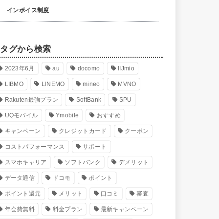
インボイス制度
タグから検索
2023年6月
au
docomo
IIJmio
LIBMO
LINEMO
mineo
MVNO
Rakuten最強プラン
SoftBank
SPU
UQモバイル
Ymobile
おすすめ
キャンペーン
クレジットカード
クーポン
コストパフォーマンス
サポート
スマホキャリア
ソフトバンク
デメリット
データ通信
ドコモ
ポイント
ポイント還元
メリット
口コミ
審査
年会費無料
料金プラン
最新キャンペーン