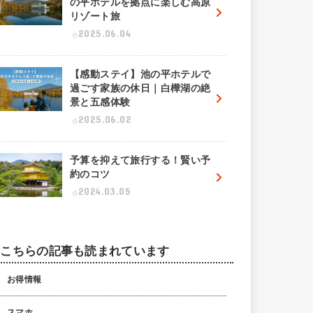
の平ホテルを拠点に楽しむ高原
リゾート旅
2025.06.04
【感動ステイ】池の平ホテルで
過ごす家族の休日｜白樺湖の絶
景と五感体験
2025.06.02
予算を抑えて旅行する！賢い予
約のコツ
2024.03.05
こちらの記事も読まれています
お得情報
スマホ