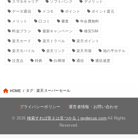
スマホキャリア
ソフトバンク
デメリット
データ通信
ドコモ
ポイント
ポイント還元
メリット
口コミ
審査
年会費無料
料金プラン
最新キャンペーン
格安SIM
楽天カード
楽天トラベル
楽天ポイント
楽天モバイル
楽天リンク
楽天市場
池の平ホテル
注意点
特典
白樺湖
通信
通信速度
タグ : 楽天スーパーセール
HOME
プライバシーポリシー
運営者情報・お問い合わせ
© 2026
検索すれば答えは見つかる｜guglecus.com
All Rights
Reserved.