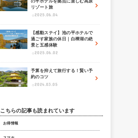
の平ホテルを拠点に楽しむ高原
リゾート旅
2025.06.04
【感動ステイ】池の平ホテルで
過ごす家族の休日｜白樺湖の絶
景と五感体験
2025.06.02
予算を抑えて旅行する！賢い予
約のコツ
2024.03.05
こちらの記事も読まれています
お得情報
スマホ