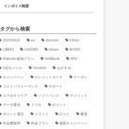
インボイス制度
タグから検索
2023年6月
au
docomo
IIJmio
LIBMO
LINEMO
mineo
MVNO
Rakuten最強プラン
SoftBank
SPU
UQモバイル
Ymobile
おすすめ
キャンペーン
クレジットカード
クーポン
コストパフォーマンス
サポート
スマホキャリア
ソフトバンク
デメリット
データ通信
ドコモ
ポイント
ポイント還元
メリット
口コミ
審査
年会費無料
料金プラン
最新キャンペーン