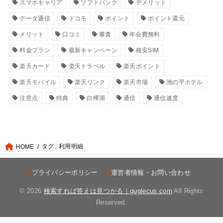
スマホキャリア
ソフトバンク
デメリット
データ通信
ドコモ
ポイント
ポイント還元
メリット
口コミ
審査
年会費無料
料金プラン
最新キャンペーン
格安SIM
楽天カード
楽天トラベル
楽天ポイント
楽天モバイル
楽天リンク
楽天市場
池の平ホテル
注意点
特典
白樺湖
通信
通信速度
タグ : 利用明細
HOME
プライバシーポリシー
運営者情報・お問い合わせ
© 2026
検索すれば答えは見つかる｜guglecus.com
All Rights
Reserved.