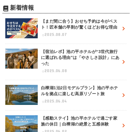
新着情報
【まだ間に合う】おせち予約は今がベス
ト！匠本舗の早割が驚くほどお得な理由
2025.08.07
【宿泊レポ】池の平ホテルが“3世代旅行
に選ばれる理由”は「やさしさ設計」にあ
った
2025.06.08
白樺湖1泊2日モデルプラン】池の平ホテ
ルを拠点に楽しむ高原リゾート旅
2025.06.04
【感動ステイ】池の平ホテルで過ごす家
族の休日｜白樺湖の絶景と五感体験
2025.06.02