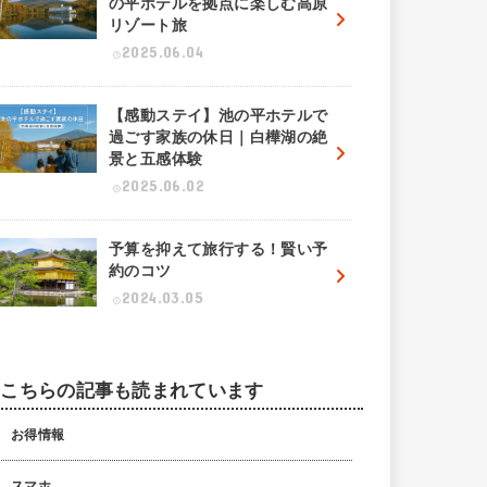
の平ホテルを拠点に楽しむ高原
リゾート旅
2025.06.04
【感動ステイ】池の平ホテルで
過ごす家族の休日｜白樺湖の絶
景と五感体験
2025.06.02
予算を抑えて旅行する！賢い予
約のコツ
2024.03.05
こちらの記事も読まれています
お得情報
スマホ