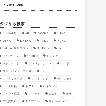
インボイス制度
タグから検索
2023年6月
au
docomo
IIJmio
LIBMO
LINEMO
mineo
MVNO
Rakuten最強プラン
SoftBank
SPU
UQモバイル
Ymobile
おすすめ
キャンペーン
クレジットカード
クーポン
コストパフォーマンス
サポート
スマホキャリア
ソフトバンク
デメリット
データ通信
ドコモ
ポイント
ポイント還元
メリット
口コミ
審査
年会費無料
料金プラン
最新キャンペーン