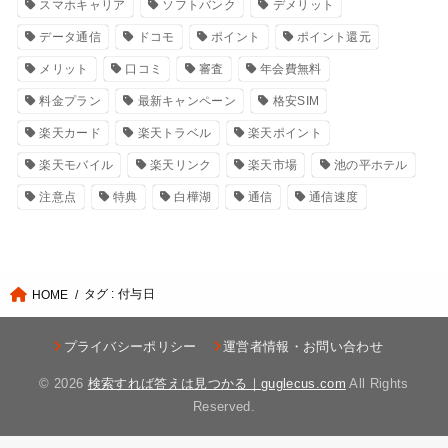
スマホキャリア
ソフトバンク
デメリット
データ通信
ドコモ
ポイント
ポイント還元
メリット
口コミ
審査
年会費無料
料金プラン
最新キャンペーン
格安SIM
楽天カード
楽天トラベル
楽天ポイント
楽天モバイル
楽天リンク
楽天市場
池の平ホテル
注意点
特典
白樺湖
通信
通信速度
タグ : 付与日
HOME
プライバシーポリシー
運営者情報・お問い合わせ
© 2026
検索すれば答えは見つかる｜guglecus.com
All Rights
Reserved.