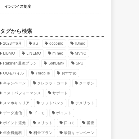
インボイス制度
タグから検索
2023年6月
au
docomo
IIJmio
LIBMO
LINEMO
mineo
MVNO
Rakuten最強プラン
SoftBank
SPU
UQモバイル
Ymobile
おすすめ
キャンペーン
クレジットカード
クーポン
コストパフォーマンス
サポート
スマホキャリア
ソフトバンク
デメリット
データ通信
ドコモ
ポイント
ポイント還元
メリット
口コミ
審査
年会費無料
料金プラン
最新キャンペーン