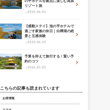
の平ホテルを拠点に楽しむ高原
リゾート旅
2025.06.04
【感動ステイ】池の平ホテルで
過ごす家族の休日｜白樺湖の絶
景と五感体験
2025.06.02
予算を抑えて旅行する！賢い予
約のコツ
2024.03.05
こちらの記事も読まれています
お得情報
スマホ