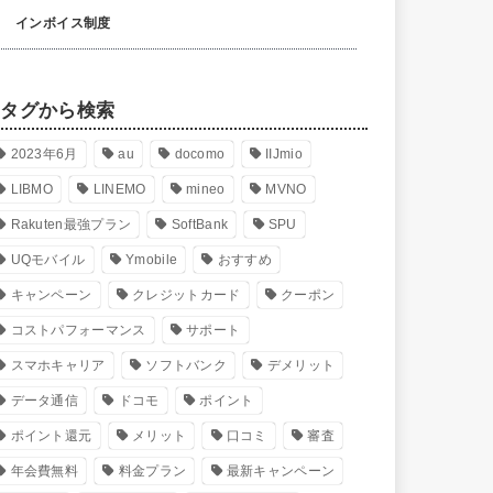
インボイス制度
タグから検索
2023年6月
au
docomo
IIJmio
LIBMO
LINEMO
mineo
MVNO
Rakuten最強プラン
SoftBank
SPU
UQモバイル
Ymobile
おすすめ
キャンペーン
クレジットカード
クーポン
コストパフォーマンス
サポート
スマホキャリア
ソフトバンク
デメリット
データ通信
ドコモ
ポイント
ポイント還元
メリット
口コミ
審査
年会費無料
料金プラン
最新キャンペーン