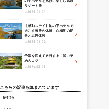
の平ホテルを拠点に楽しむ高原
リゾート旅
2025.06.04
【感動ステイ】池の平ホテルで
過ごす家族の休日｜白樺湖の絶
景と五感体験
2025.06.02
予算を抑えて旅行する！賢い予
約のコツ
2024.03.05
こちらの記事も読まれています
お得情報
スマホ