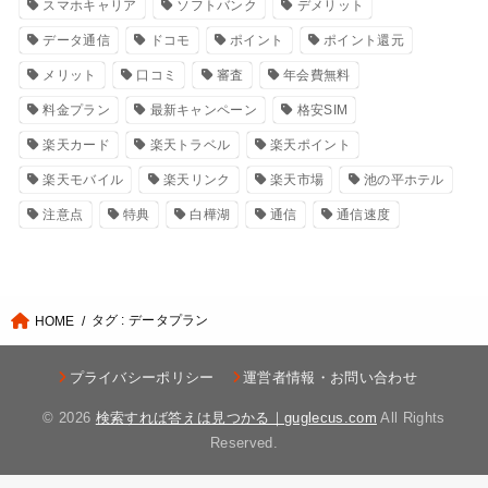
スマホキャリア
ソフトバンク
デメリット
データ通信
ドコモ
ポイント
ポイント還元
メリット
口コミ
審査
年会費無料
料金プラン
最新キャンペーン
格安SIM
楽天カード
楽天トラベル
楽天ポイント
楽天モバイル
楽天リンク
楽天市場
池の平ホテル
注意点
特典
白樺湖
通信
通信速度
タグ : データプラン
HOME
プライバシーポリシー
運営者情報・お問い合わせ
© 2026
検索すれば答えは見つかる｜guglecus.com
All Rights
Reserved.