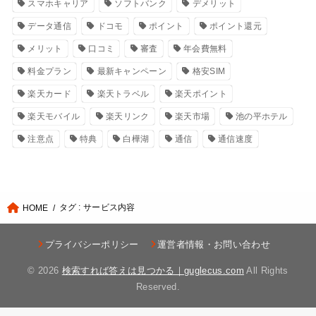
スマホキャリア
ソフトバンク
デメリット
データ通信
ドコモ
ポイント
ポイント還元
メリット
口コミ
審査
年会費無料
料金プラン
最新キャンペーン
格安SIM
楽天カード
楽天トラベル
楽天ポイント
楽天モバイル
楽天リンク
楽天市場
池の平ホテル
注意点
特典
白樺湖
通信
通信速度
タグ : サービス内容
HOME
プライバシーポリシー
運営者情報・お問い合わせ
© 2026
検索すれば答えは見つかる｜guglecus.com
All Rights
Reserved.