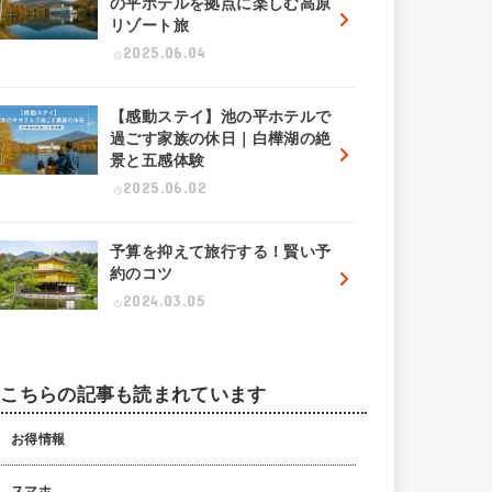
の平ホテルを拠点に楽しむ高原
リゾート旅
2025.06.04
【感動ステイ】池の平ホテルで
過ごす家族の休日｜白樺湖の絶
景と五感体験
2025.06.02
予算を抑えて旅行する！賢い予
約のコツ
2024.03.05
こちらの記事も読まれています
お得情報
スマホ