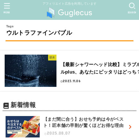
アフィリエイト広告を利用しています
MENU
SEARCH
ウルトラファインバブル
節水
【最新シャワーヘッド比較】ミラブルze
ルplus、あなたにピッタリはどっち
2023.11.06
新着情報
【まだ間に合う】おせち予約は今がベス
ト！匠本舗の早割が驚くほどお得な理由
2025.08.07