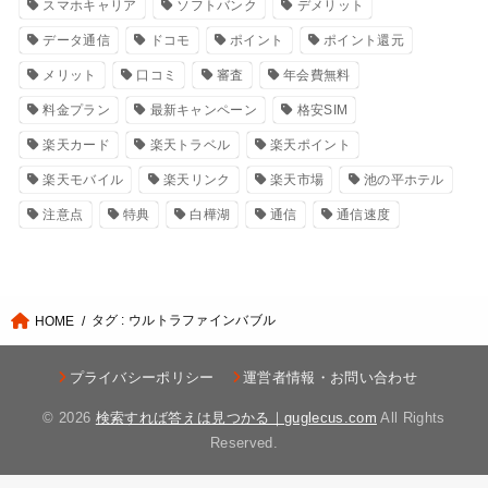
スマホキャリア
ソフトバンク
デメリット
データ通信
ドコモ
ポイント
ポイント還元
メリット
口コミ
審査
年会費無料
料金プラン
最新キャンペーン
格安SIM
楽天カード
楽天トラベル
楽天ポイント
楽天モバイル
楽天リンク
楽天市場
池の平ホテル
注意点
特典
白樺湖
通信
通信速度
タグ : ウルトラファインバブル
HOME
プライバシーポリシー
運営者情報・お問い合わせ
© 2026
検索すれば答えは見つかる｜guglecus.com
All Rights
Reserved.