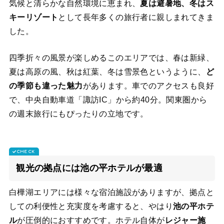
気候と清らかな自然環境に恵まれ、
夏は避暑地、冬はス
キーリゾート
として長年多くの旅行者に親しまれてきま
した。
四季折々の風景が楽しめるこのエリアでは、春は新緑、
夏は高原の風、秋は紅葉、冬は雪景色というように、
ど
の季節も違った魅力
があります。車でのアクセスも良好
で、中央自動車道「諏訪IC」から約40分。関東圏から
の週末旅行にもぴったりの立地です。
観光の拠点には池の平ホテルが最適
白樺湖エリアには様々な宿泊施設がありますが、拠点と
しての利便性と充実度を考慮すると、やはり
池の平ホテ
ル
が圧倒的におすすめです。ホテル自体が
レジャー施