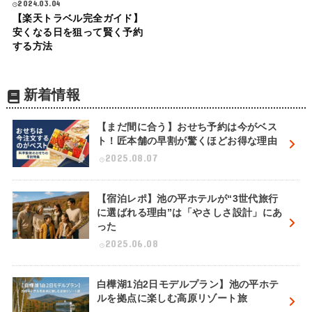
2024.03.04
【楽天トラベル完全ガイド】
安くなる日を狙って賢く予約
する方法
新着情報
【まだ間に合う】おせち予約は今がベス
ト！匠本舗の早割が驚くほどお得な理由
2025.08.07
【宿泊レポ】池の平ホテルが“3世代旅行
に選ばれる理由”は「やさしさ設計」にあ
った
2025.06.08
白樺湖1泊2日モデルプラン】池の平ホテ
ルを拠点に楽しむ高原リゾート旅