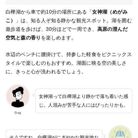
白樺湖から車で約10分の場所にある「
女神湖（めがみ
こ）
」は、知る人ぞ知る静かな観光スポット。湖を囲む
遊歩道を歩けば、30分ほどで一周でき、
高原の澄んだ
空気と森の香り
を楽しめます。
水辺のベンチに腰掛けて、持参した軽食をピクニックス
タイルで楽しむのもおすすめ。湖面に映る空の美しさ
に、きっと心が洗われるでしょう。
女神湖って白樺湖より静かで落ち着いた感
じ。人混みが苦手な人にはぴったりかも。
Gug
そうですね。白樺湖がにぎやかな観光地な