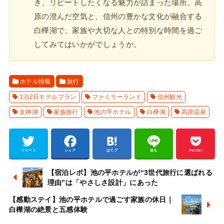
き、リピートしたくなる魅力が詰まった場所。高
原の澄んだ空気と、信州の豊かな文化が融合する
白樺湖で、家族や大切な人との特別な時間を過ご
してみてはいかがでしょうか。
ホテル情報
旅行
1泊2日モデルプラン
ファミリーランド
信州観光
女神湖
家族旅行
池の平ホテル
白樺湖
高原温泉
ツイート
シェア
はてブ
送る
Pocket
【宿泊レポ】池の平ホテルが“3世代旅行に選ばれる
理由”は「やさしさ設計」にあった
【感動ステイ】池の平ホテルで過ごす家族の休日｜
白樺湖の絶景と五感体験