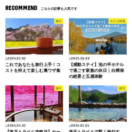
RECOMMEND
旅行
ホテル情報
2024.03.05
2025.06.02
これであなたも旅行上手！コ
【感動ステイ】池の平ホテル
ストを抑えて楽しむ裏ワザ集
で過ごす家族の休日｜白樺湖
の絶景と五感体験
旅行
旅行
2024.03.03
2024.03.04
【楽天トラベル攻略法】セー
楽天トラベルで賢く旅行す