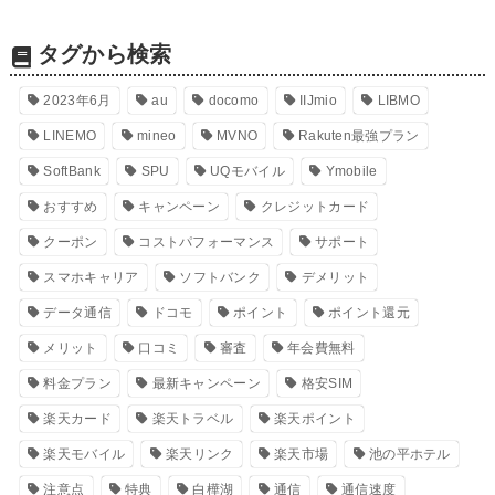
タグから検索
2023年6月
au
docomo
IIJmio
LIBMO
LINEMO
mineo
MVNO
Rakuten最強プラン
SoftBank
SPU
UQモバイル
Ymobile
おすすめ
キャンペーン
クレジットカード
クーポン
コストパフォーマンス
サポート
スマホキャリア
ソフトバンク
デメリット
データ通信
ドコモ
ポイント
ポイント還元
メリット
口コミ
審査
年会費無料
料金プラン
最新キャンペーン
格安SIM
楽天カード
楽天トラベル
楽天ポイント
楽天モバイル
楽天リンク
楽天市場
池の平ホテル
注意点
特典
白樺湖
通信
通信速度