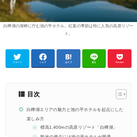
白樺湖の湖畔に佇む池の平ホテル。紅葉の季節は特に人気の高原リゾー
ト。
ツイート
シェア
はてブ
送る
Pocket
目次
白樺湖エリアの魅力と池の平ホテルを起点にした
楽しみ方
標高1,400mの高原リゾート「白樺湖」
観光の拠点には池の平ホテルが最適