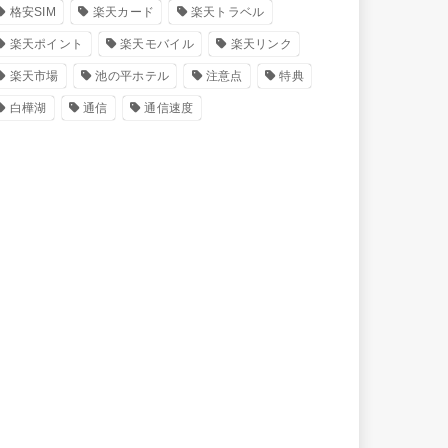
格安SIM
楽天カード
楽天トラベル
楽天ポイント
楽天モバイル
楽天リンク
楽天市場
池の平ホテル
注意点
特典
白樺湖
通信
通信速度