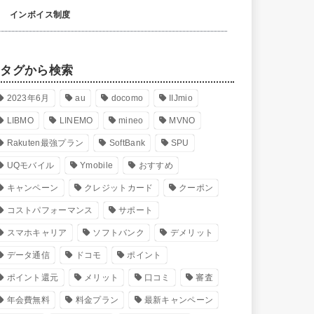
インボイス制度
タグから検索
2023年6月
au
docomo
IIJmio
LIBMO
LINEMO
mineo
MVNO
Rakuten最強プラン
SoftBank
SPU
UQモバイル
Ymobile
おすすめ
キャンペーン
クレジットカード
クーポン
コストパフォーマンス
サポート
スマホキャリア
ソフトバンク
デメリット
データ通信
ドコモ
ポイント
ポイント還元
メリット
口コミ
審査
年会費無料
料金プラン
最新キャンペーン