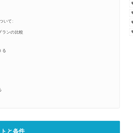
ついて:
プランの比較
きる
る
ットと条件