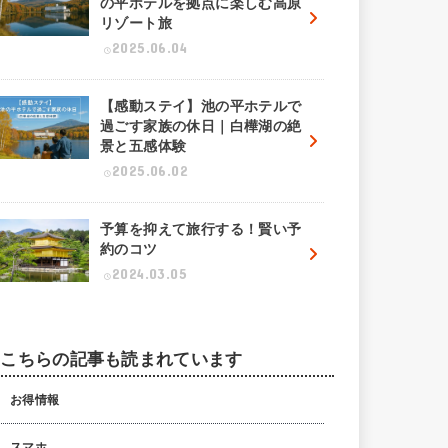
の平ホテルを拠点に楽しむ高原
リゾート旅
2025.06.04
【感動ステイ】池の平ホテルで
過ごす家族の休日｜白樺湖の絶
景と五感体験
2025.06.02
予算を抑えて旅行する！賢い予
約のコツ
2024.03.05
こちらの記事も読まれています
お得情報
スマホ