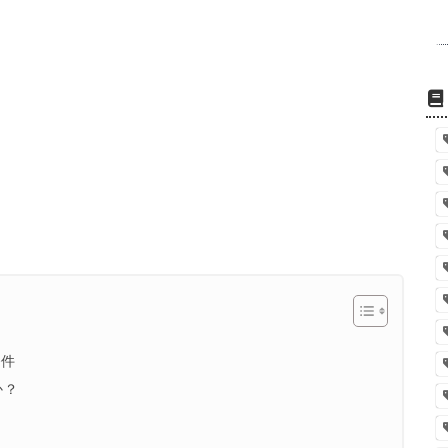
条件
か？