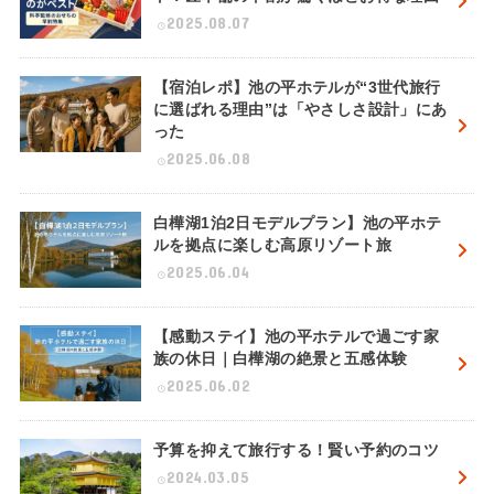
2025.08.07
【宿泊レポ】池の平ホテルが“3世代旅行
に選ばれる理由”は「やさしさ設計」にあ
った
2025.06.08
白樺湖1泊2日モデルプラン】池の平ホテ
ルを拠点に楽しむ高原リゾート旅
2025.06.04
【感動ステイ】池の平ホテルで過ごす家
族の休日｜白樺湖の絶景と五感体験
2025.06.02
予算を抑えて旅行する！賢い予約のコツ
2024.03.05