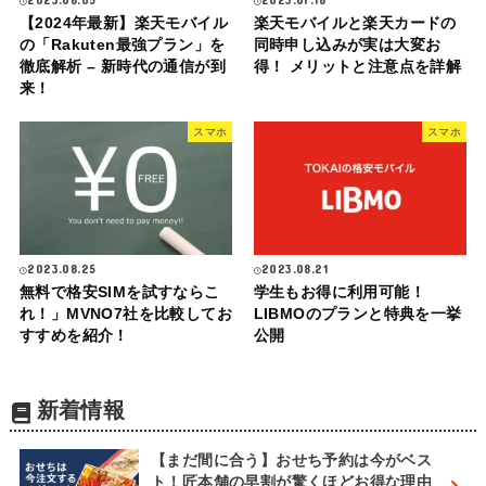
【2024年最新】楽天モバイル
楽天モバイルと楽天カードの
の「Rakuten最強プラン」を
同時申し込みが実は大変お
徹底解析 – 新時代の通信が到
得！ メリットと注意点を詳解
来！
スマホ
スマホ
2023.08.25
2023.08.21
無料で格安SIMを試すならこ
学生もお得に利用可能！
れ！」MVNO7社を比較してお
LIBMOのプランと特典を一挙
すすめを紹介！
公開
新着情報
【まだ間に合う】おせち予約は今がベス
ト！匠本舗の早割が驚くほどお得な理由