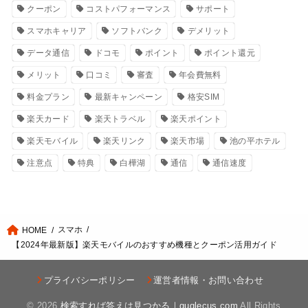
クーポン
コストパフォーマンス
サポート
スマホキャリア
ソフトバンク
デメリット
データ通信
ドコモ
ポイント
ポイント還元
メリット
口コミ
審査
年会費無料
料金プラン
最新キャンペーン
格安SIM
楽天カード
楽天トラベル
楽天ポイント
楽天モバイル
楽天リンク
楽天市場
池の平ホテル
注意点
特典
白樺湖
通信
通信速度
スマホ
HOME
【2024年最新版】楽天モバイルのおすすめ機種とクーポン活用ガイド
プライバシーポリシー
運営者情報・お問い合わせ
© 2026
検索すれば答えは見つかる｜guglecus.com
All Rights