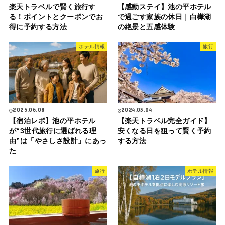
楽天トラベルで賢く旅行す
【感動ステイ】池の平ホテル
る！ポイントとクーポンでお
で過ごす家族の休日｜白樺湖
得に予約する方法
の絶景と五感体験
ホテル情報
旅行
2025.06.08
2024.03.04
【宿泊レポ】池の平ホテル
【楽天トラベル完全ガイド】
が“3世代旅行に選ばれる理
安くなる日を狙って賢く予約
由”は「やさしさ設計」にあっ
する方法
た
旅行
ホテル情報