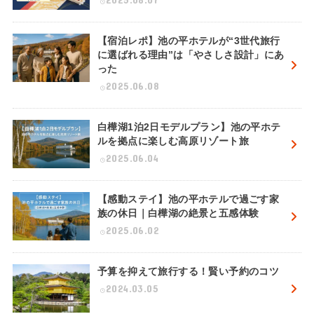
【宿泊レポ】池の平ホテルが“3世代旅行
に選ばれる理由”は「やさしさ設計」にあ
った
2025.06.08
白樺湖1泊2日モデルプラン】池の平ホテ
ルを拠点に楽しむ高原リゾート旅
2025.06.04
【感動ステイ】池の平ホテルで過ごす家
族の休日｜白樺湖の絶景と五感体験
2025.06.02
予算を抑えて旅行する！賢い予約のコツ
2024.03.05