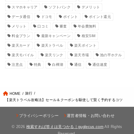
スマホキャリア
ソフトバンク
デメリット
データ通信
ドコモ
ポイント
ポイント還元
メリット
口コミ
審査
年会費無料
料金プラン
最新キャンペーン
格安SIM
楽天カード
楽天トラベル
楽天ポイント
楽天モバイル
楽天リンク
楽天市場
池の平ホテル
注意点
特典
白樺湖
通信
通信速度
旅行
HOME
【楽天トラベル攻略法】セール＆クーポンを駆使して賢く予約するコツ
プライバシーポリシー
運営者情報・お問い合わせ
© 2026
検索すれば答えは見つかる｜guglecus.com
All Rights
Reserved.