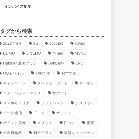
インボイス制度
タグから検索
2023年6月
au
docomo
IIJmio
LIBMO
LINEMO
mineo
MVNO
Rakuten最強プラン
SoftBank
SPU
UQモバイル
Ymobile
おすすめ
キャンペーン
クレジットカード
クーポン
コストパフォーマンス
サポート
スマホキャリア
ソフトバンク
デメリット
データ通信
ドコモ
ポイント
ポイント還元
メリット
口コミ
審査
年会費無料
料金プラン
最新キャンペーン