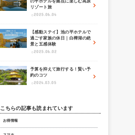
の平ホテルを拠点に楽しむ高原
リゾート旅
2025.06.04
【感動ステイ】池の平ホテルで
過ごす家族の休日｜白樺湖の絶
景と五感体験
2025.06.02
予算を抑えて旅行する！賢い予
約のコツ
2024.03.05
こちらの記事も読まれています
お得情報
スマホ