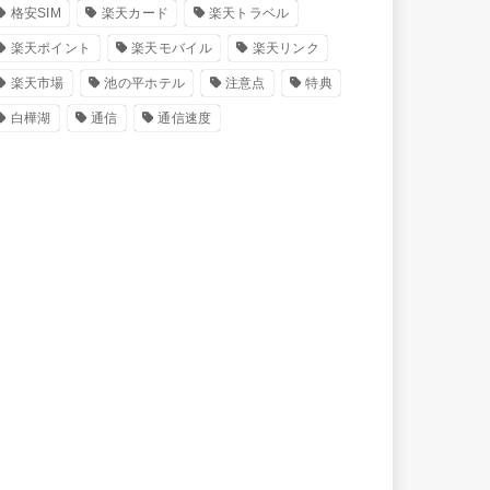
格安SIM
楽天カード
楽天トラベル
楽天ポイント
楽天モバイル
楽天リンク
楽天市場
池の平ホテル
注意点
特典
白樺湖
通信
通信速度