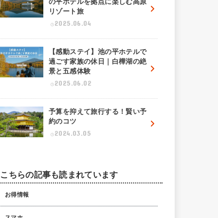
の平ホテルを拠点に楽しむ高原
リゾート旅
2025.06.04
【感動ステイ】池の平ホテルで
過ごす家族の休日｜白樺湖の絶
景と五感体験
2025.06.02
予算を抑えて旅行する！賢い予
約のコツ
2024.03.05
こちらの記事も読まれています
お得情報
スマホ