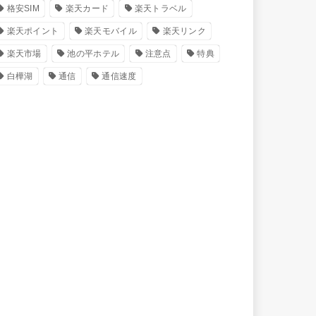
格安SIM
楽天カード
楽天トラベル
楽天ポイント
楽天モバイル
楽天リンク
楽天市場
池の平ホテル
注意点
特典
白樺湖
通信
通信速度